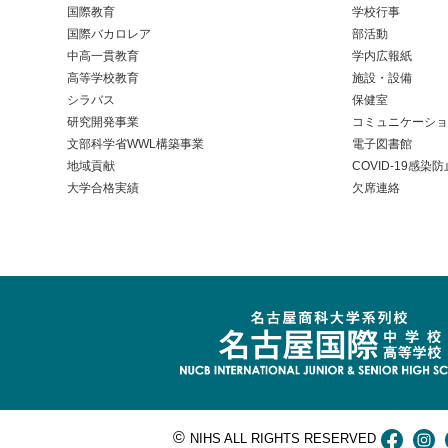
国際教育
学校行事
国際バカロレア
部活動
中高一貫教育
学内広報紙
高等学校教育
施設・設備
シラバス
保健室
研究開発事業
コミュニケーショ
文部科学省WWL構築事業
電子図書館
地域貢献
COVID-19感染防
大学合格実績
欠席連絡
©
NIHS ALL RIGHTS RESERVED