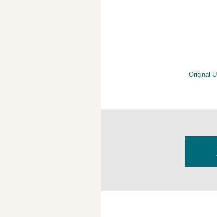
建学の精神
教育コンセプト
国際教育
学校行事
生徒募集要項
ビジョン・中長期計画
国際バカロレア
部活動
学費・諸経費
Original U
校長メッセージ
中高一貫教育
学内広報紙
スカラーシップ制度
エンブレムと校歌
高等学校教育
施設・設備
オープンキャンパス
シラバス
保健室
沿革
帰国生・転編入
メディアで見る名古屋国際
コミュニケーションツール
研究開発事業
よくある質問
文部科学省WWL構築事業
電子図書館
在籍者数
入試結果
COVID-19感染防止
地域貢献
組織図
学校案内ダウンロード