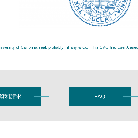
niversity of California seal: probably Tiffany & Co,; This SVG file: User:Casec
資料請求
FAQ