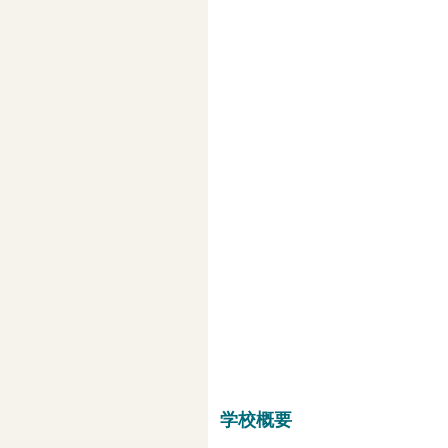
基本方針・指針
大学合格実績
欠席連絡
学校評価
学校概要