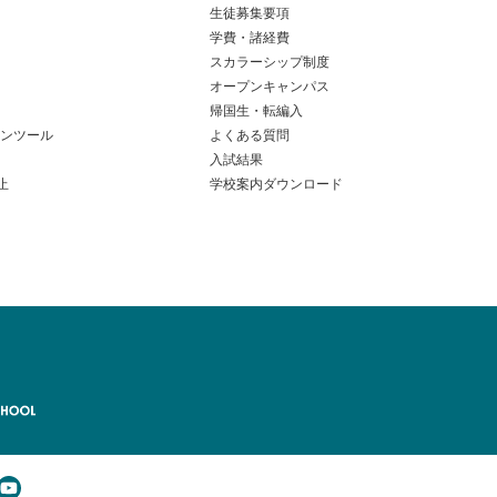
生徒募集要項
学費・諸経費
スカラーシップ制度
オープンキャンパス
帰国生・転編入
ンツール
よくある質問
入試結果
止
学校案内ダウンロード